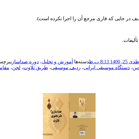
دیف در جایی که قاری مرجع آن را اجرا نکرده است).
تألیفات.
دی 25, 1400 8:13 ب.ظ
دسته‌ها
آموزش و تحلیل
،
دوره صداسازی
برچس
ین
،
دستگاه موسیقی ایرانی
،
ردیف موسیقی
،
طریق تلاوت
،
لحن
،
مقام