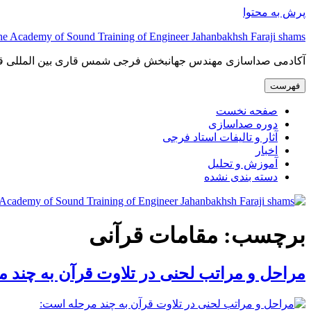
پرش به محتوا
The Academy of Sound Training of Engineer Jahanbakhsh Faraji shams آکادمی صداسازی مهندس جهانبخش فرجی 
آکادمی صداسازی مهندس جهانبخش فرجی شمس قاری بین المللی ق
فهرست
صفحه نخست
دوره صداسازی
آثار و تالیفات استاد فرجی
اخبار
آموزش و تحلیل
دسته بندی نشده
برچسب:
مقامات قرآنی
مراحل و مراتب لحنی در تلاوت قرآن به چند 