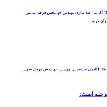
شمس
رآن کریم
مرحله است: