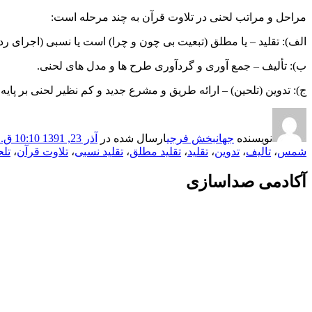
مراحل و مراتب لحنی در تلاوت قرآن به چند مرحله است:
الف): تقلید – یا مطلق (تبعیت بی چون و چرا) است یا نسبی (اجرای ر
ب): تألیف – جمع آوری و گردآوری طرح ها و مدل های لحنی.
ج): تدوین (تلحین) – ارائه طریق و مشرع جدید و کم نظیر لحنی بر پایه 
نویسنده
جهانبخش فرجی
ارسال شده در
آذر 23, 1391 10:10 ق.ظ
شمس
،
تالیف
،
تدوین
،
تقلید
،
تقلید مطلق
،
تقلید نسبی
،
تلاوت قرآن
،
تلح
آکادمی صداسازی