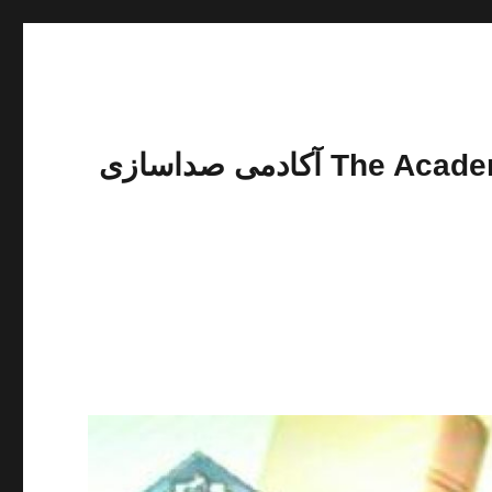
The Academy of Sound Training of Engineer Jahanbakhsh Faraji shams آکادمی صداسازی