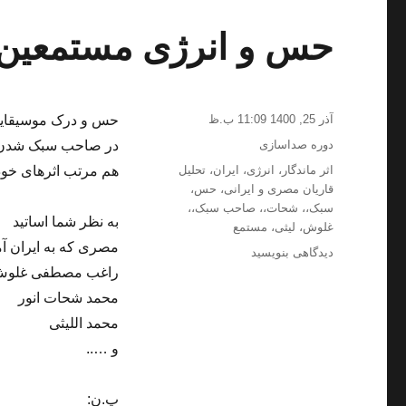
حس و انرژی مستمعین 
ارسال
آذر 25, 1400 11:09 ب.ظ
حس و درک موسیقای
شده
دسته‌ها
دوره صداسازی
در صاحب سبک شدن اس
در
برچسب‌ها
اثر ماندگار
،
انرژی
،
ایران
،
تحلیل
هم مرتب اثرهای خود ر
قاریان مصری و ایرانی
،
حس
،
سبک،
،
شحات،
،
صاحب سبک،
،
به نظر شما اساتید
غلوش
،
لیثی
،
مستمع
مصری که به ایران آم
برای
دیدگاهی بنویسید
حس
راغب مصطفی غلو
و
محمد شحات انور
انرژی
محمد اللیثی
مستمعین
موسیقی
و …..
شناس
ایرانی
پ.ن: