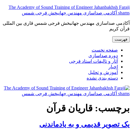
پرش
The Academy of Sound Training of Engineer Jahanbakhsh Faraji
به
shams آکادمی صداسازی مهندس جهانبخش فرجی شمس
محتوا
آکادمی صداسازی مهندس جهانبخش فرجی شمس قاری بین المللی
قرآن کریم
فهرست
صفحه نخست
دوره صداسازی
آثار و تالیفات استاد فرجی
اخبار
آموزش و تحلیل
دسته بندی نشده
برچسب:
قاریان قرآن
یک تصویر قدیمی و به یادماندنی