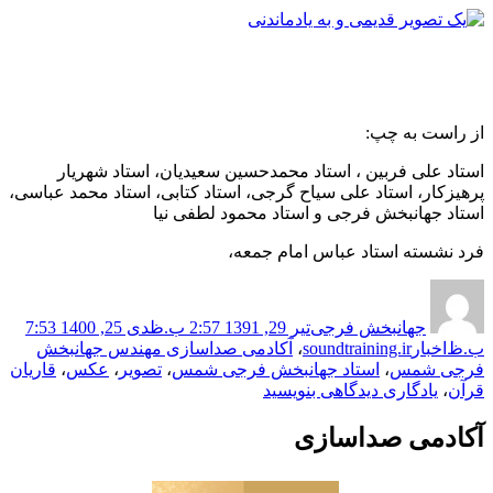
از راست به چپ:
استاد علی فربین ، استاد محمدحسین سعیدیان، استاد شهریار
پرهیزکار، استاد علی سیاح گرجی، استاد کتابی، استاد محمد عباسی،
استاد جهانبخش فرجی و استاد محمود لطفی نیا
فرد نشسته استاد عباس امام جمعه،
نویسنده
ارسال
شده
جهانبخش فرجی
تیر 29, 1391 2:57 ب.ظ
دی 25, 1400 7:53
در
دسته‌ها
برچسب‌ها
ب.ظ
اخبار
soundtraining.ir
،
آکادمی صداسازی مهندس جهانبخش
فرجی شمس
،
استاد جهانبخش فرجی شمس
،
تصویر
،
عکس
،
قاریان
برای
قرآن
،
یادگاری
دیدگاهی بنویسید
یک
تصویر
آکادمی صداسازی
قدیمی
و