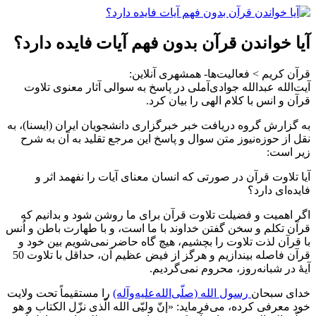
آیا خواندن قرآن بدون فهم آیات فایده دارد؟
قرآن کریم > فعالیت‌ها- همشهری آنلاین:
آیت‌الله عبدالله جوادی‌آملی در پاسخ به سوالی آثار معنوی تلاوت
قرآن و انس با کلام الهی را بیان کرد.
به گزارش گروه دریافت خبر خبرگزاری دانشجویان ایران (ایسنا)، به
نقل از حوزه‌نیوز متن سوال و پاسخ این مرجع تقلید به آن به شرح
زیر است:
آیا تلاوت قرآن در صورتی که انسان معنای آیات را نفهمد اثر و
فایده‌ای دارد؟
اگر اهمیت و فضیلت تلاوت قرآن برای ما روشن شود و بدانیم که
قرآن تکلم و سخن گفتن خداوند با ما ‏است، و با طهارت باطن و اُنس
با قرآن لذت تلاوت را بچشیم، هیچ گاه حاضر نمی‌شویم بین خود و
قرآن ‏فاصله بیندازیم و هرگز از فیض عظیم آن، حداقل با تلاوت 50
آیهٔ در شبانه‌روز، محروم نمی‌گردیم.‏
خدای سبحان
رسول الله (صلّی‌الله‌علیه‌وآله)
را مستقیماً تحت ولایت
خود معرفی کرده، می‌فرماید: «إنّ ‏ولیّی الله الّذی نزّل الکتاب و هو