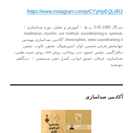
https://www.instagram.com/p/CYyHpEQLdR2/
ارسال
دسته‌ها
برچسب‌ها
دی 29, 1400 3:45 ب.ظ
آموزش و تحلیل
،
دوره صداسازی
شده
meditation
،
mystric
،
sor method
،
soundtraining.ir
،
spritual
،
در
www.soundtraining.ir
،
theosophist
،
آکادمی صداسازی مهندس
جهانبخش فرجی شمس
،
آواز
،
اسپریچوال
،
تعمق
،
تلاوت
،
تنفس
دیافراگمی
،
تنفس عمیق
،
ذن
،
روحانی
،
روش sor
،
روش تثبیت طنین
،
برای
صداسازی
،
عرفان
،
عمیق خوانی
،
کنترل ذهن
،
مدیتیشن
دیدگاهی
تلاوت
بنویسید
قرآن
عمیق
ترین
و
درنتیجه
آکادمی صداسازی
دشوارترین
خواندن
در
جهان
است