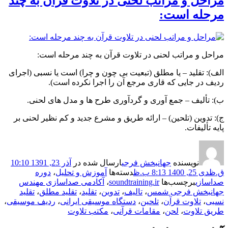
مراحل و مراتب لحنی در تلاوت قرآن به چند
مرحله است:
مراحل و مراتب لحنی در تلاوت قرآن به چند مرحله است:
الف): تقلید – یا مطلق (تبعیت بی چون و چرا) است یا نسبی (اجرای
ردیف در جایی که قاری مرجع آن را اجرا نکرده است).
ب): تألیف – جمع آوری و گردآوری طرح ها و مدل های لحنی.
ج): تدوین (تلحین) – ارائه طریق و مشرع جدید و کم نظیر لحنی بر
پایه تألیفات.
نویسنده
جهانبخش فرجی
ارسال شده در
آذر 23, 1391 10:10
ق.ظ
دی 25, 1400 8:13 ب.ظ
دسته‌ها
آموزش و تحلیل
،
دوره
صداسازی
برچسب‌ها
soundtraining.ir
،
آکادمی صداسازی مهندس
جهانبخش فرجی شمس
،
تالیف
،
تدوین
،
تقلید
،
تقلید مطلق
،
تقلید
نسبی
،
تلاوت قرآن
،
تلحین
،
دستگاه موسیقی ایرانی
،
ردیف موسیقی
،
طریق تلاوت
،
لحن
،
مقامات قرآنی
،
مکتب تلاوت