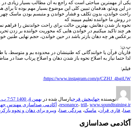
یکی از مهمترین مباحثی است که راجع به آن مطالب بسیار زیادی د
در این ویدئو، هدفمان تبیین کلی این موضوع بسیار مهم بوده تا برای
راحت خواندن، بدون تکلف و فشار خواندن و متبسم بودن ماسک چهره
در روش ما خواننده تعلیم میبیند که
نحوه باز شدن دهانش، بهترین حالت برای راحت خواندنش را فراهم نما
هر چند تاکید میکنیم در خواندن هایی که محوریت خواننده بر زدن تحر
برعکس هر چه دهان بازتر باشد در حین خواندن، حجم نهایی طنین خودش 
پ.ن:
قاریان قرآن یا خوانندگانی که طنینشان در محدوده بم و متوسط، با 
لذا حتما نیاز به اصلاح نحوه باز شدن دهان و اصلاح پرتاب صدا در من
فیلم:
https://www.instagram.com/p/CZHJ_4hgiUW/
نویسنده
جهانبخش فرجی
ارسال شده در
بهمن 4, 1400 7:57 ب.ظ
www.soundtraining.ir
،
trill
،
resonance
،
آکادمی صداسازی مهندس ج
صدا
،
قاری قرآن
،
ماسک
،
مردگی صدا
،
ویبره
برای دهان و نحوه بازکر
آکادمی صداسازی