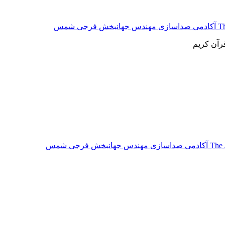
شمس
رآن کریم