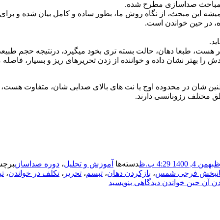
ر مباحث صداسازی مطرح شده.
 همیشه این مبحث، از نگاه روش ما، بطور ساده و کامل بیان شده و برا
، در حین خواندن است.
ید.
یر هست، طبعا دهان، حالت بسته تری بخود میگیرد، درنتیجه حجم طبیعی
را بهتر نشان داده و خواننده از زدن تحریرهای ریز و بسیار، فاصله م
طنین شان در محدوده اوج یا نت های بالای صدایی شان، متفاوت هست، 
اطق مختلف رزونانسی دارند.
بهمن 4, 1400 4:29 ب.ظ
دسته‌ها
آموزش و تحلیل
،
دوره صداسازی
برچس
هانبخش فرجی شمس
،
بازکردن دهان
،
تبسم
،
تحریر
،
تکلف در خواندن
،
تی
دن آن حین خواندن
دیدگاهی بنویسید