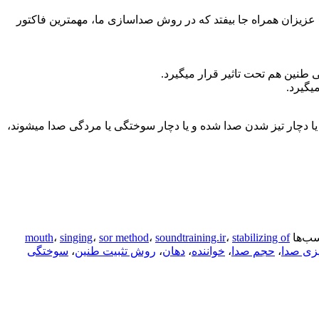
ی عزیزان همراه جا بیفتد که در روش صداسازی ما، مهمترین فاکتور
 طنین هم تحت تاثیر قرار میگیرد.
یگیرد.
یا دچار تیز شدن صدا شده و یا دچار سوختگی یا مردگی صدا میشوند،
ب‌ها
stabilizing of
،
soundtraining.ir
،
sor method
،
singing
،
mouth
زی صدا
،
حجم صدا
،
خواننده
،
دهان
،
روش تثبیت طنین
،
سوختگی