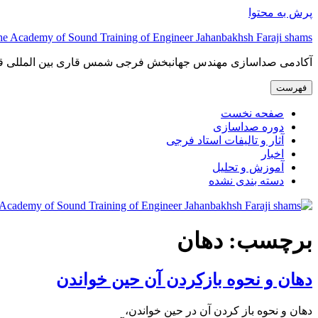
پرش به محتوا
The Academy of Sound Training of Engineer Jahanbakhsh Faraji shams آکادمی صداسازی مهندس جهانبخش فرجی 
آکادمی صداسازی مهندس جهانبخش فرجی شمس قاری بین المللی ق
فهرست
صفحه نخست
دوره صداسازی
آثار و تالیفات استاد فرجی
اخبار
آموزش و تحلیل
دسته بندی نشده
برچسب:
دهان
دهان و نحوه بازکردن آن حین خواندن
دهان و نحوه باز کردن آن در حین خواندن،