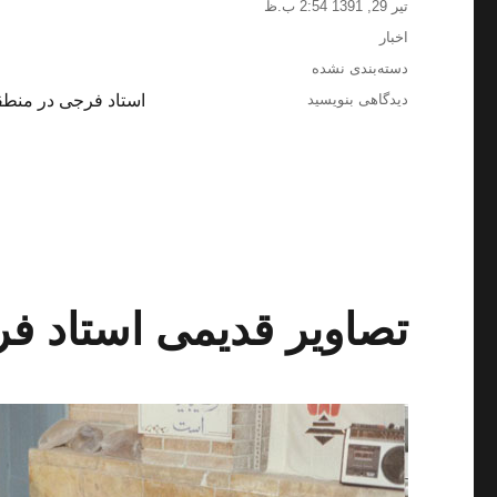
ارسال
تیر 29, 1391 2:54 ب.ظ
شده
دسته‌ها
اخبار
در
برچسب‌ها
دسته‌بندی نشده
برای
دیدگاهی بنویسید
استاد فرجی در منطقه
استاد
فرجی
در
منطقه
عملیاتی
هورالعظیم
در
سال
های
تصاویر قدیمی استاد ف
دفاع
مقدس
سال
1364