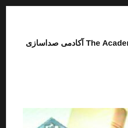
The Academy of Sound Training of Engineer Jahanbakhsh Faraji shams آکادمی صداسازی