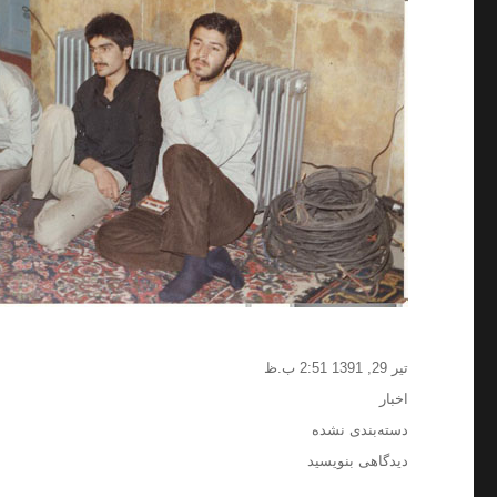
ارسال
تیر 29, 1391 2:51 ب.ظ
شده
دسته‌ها
اخبار
در
برچسب‌ها
دسته‌بندی نشده
برای
دیدگاهی بنویسید
تصاویر