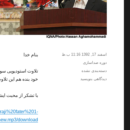
ارسال
اسفند 17, 1392 11:16 ب.ظ
بنام خدا
شده
دسته‌ها
دوره صداسازی
در
برچسب‌ها
دسته‌بندی نشده
برای
دیدگاهی بنویسید
خود بنده هم این تلاوت
تلاوت
سوره
با تشکر از محبت ایش
فاطر
آیات
1
araji%20fater%201-
تا
ew.mp3/download
8
توسط