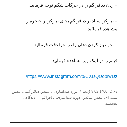
– زدن دیافراگم را در حرکات شکم توجه فرمایید.
– تمرکز استاد بر دیافراگم بجای تمرکز بر حنجره را
مشاهده فرمائید.
– نحوه باز کردن دهان را در اجرا دقت فرمائید.
فیلم را در لینک زیر مشاهده فرمایید:
https://www.instagram.com/p/CXDQOebIwUz/
ارسال
دسته‌ها
برچسب‌ها
دی 2, 1400 9:02 ق.ظ
دوره صداسازی
تنفس دیافراگمی
،
تنفس
شده
برای
سینه ای
،
تنفس میکس
،
دوره صداسازی
،
دیافراگم
دیدگاهی
در
دیافراگم
بنویسید
و
نقش
مهم
آن