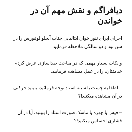
اغلب
دیافراگم و نقش مهم آن در
در
تثبیت
خواندن
طنین،
دچار
مشکل
اجرای اپرای تنور خوان ایتالیایی جناب آنجلو لوفورس را در
میشوند
سن نود و دو سالگی ملاحظه فرمایید
و نکات بسیار مهمی که در مباحث صداسازی عرض کردم
خدمتتان، را در عمل مشاهده فرمایید.
– لطفا به چست یا سینه استاد توجه فرمائید، ببینید حرکتی
در آن مشاهده میکنید!؟
– فیس یا چهره یا ماسک صورت استاد را ببینید، آیا در آن
فشاری احساس میکنید!؟