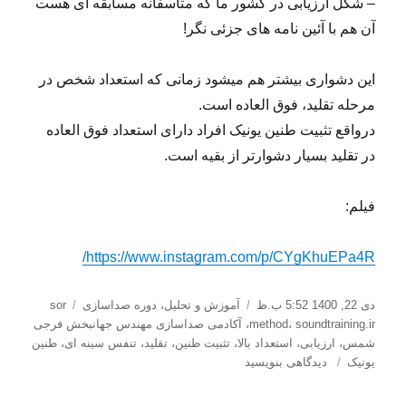
– شکل ارزیابی در کشور ما که متاسفانه مسابقه ای هست
آن هم با آئین نامه های جزئی نگر!
این دشواری بیشتر هم میشود زمانی که استعداد شخص در
مرحله تقلید، فوق العاده است.
درواقع تثبیت طنین یونیک افراد دارای استعداد فوق العاده
در تقلید بسیار دشوارتر از بقیه است.
فیلم:
https://www.instagram.com/p/CYgKhuEPa4R/
ارسال
دسته‌ها
برچسب‌ها
دی 22, 1400 5:52 ب.ظ
آموزش و تحلیل
،
دوره صداسازی
sor
شده
soundtraining.ir
،
method
،
آکادمی صداسازی مهندس جهانبخش فرجی
در
شمس
،
ارزیابی
،
استعداد بالا
،
تثبیت طنین
،
تقلید
،
تنفس سینه ای
،
طنین
برای
یونیک
دیدگاهی بنویسید
استعدادهای
بالا،