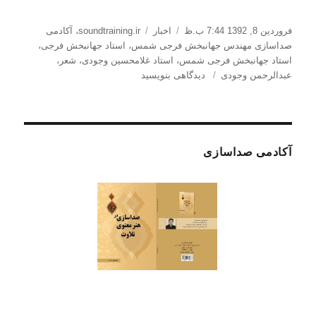
ارسال
دسته‌ها
برچسب‌ها
فروردین 8, 1392 7:44 ب.ظ
اخبار
soundtraining.ir
،
آکادمی
شده
صداسازی مهندس جهانبخش فرجی شمس
،
استاد جهانبخش فرجی
،
در
استاد جهانبخش فرجی شمس
،
استاد غلامحسین وجودی
،
شعر
،
برای
عبدالرحمن وجودی
دیدگاهی بنویسید
سروده
مهندس
عبدالرحمن
وجودی؛
یادگار
آکادمی صداسازی
ارشد
استاد
وجودی؛
در
تبریک
سال
نو
به
استاد
فرجی